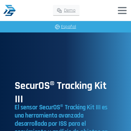
Demo
Español
SecurOS® Tracking Kit
III
El
sensor
SecurOS®
Tracking
Kit
III
es
una
herramienta
avanzada
desarrollada
por
ISS
para
el