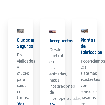
Ciudades
Plantas
Aeropuertos
Seguras
de
Desde
fabricación
En
control
vialidades
Potenciamos
en
y
los
las
cruces
sistemas
entradas,
para
existentes
hasta
cuidar
con
integraciones
de
sensores
de
todos.
basados
interoperabilidad
Ver
en
Ver