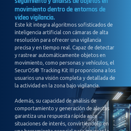
seguimiento
y
análisis
de
objetos
en
movimiento
dentro
de
entornos
de
video
vigilancia.
Este kit integra algoritmos sofisticados de
inteligencia artificial con cámaras de alta
resolución para ofrecer una vigilancia
precisa y en tiempo real. Capaz de detectar
y rastrear automáticamente objetos en
movimiento, como personas y vehículos, el
SecurOS® Tracking Kit III proporciona a los
usuarios una visión completa y detallada de
la actividad en la zona bajo vigilancia.
Además, su capacidad de análisis de
comportamiento y generación de alertas
garantiza una respuesta rápida ante
situaciones de interés, convirtiéndolo en
una herramienta esencial para mejorar la