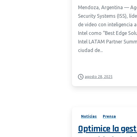
Mendoza, Argentina — Agos
Security Systems (ISS), líd
de video con inteligencia a
Intel como “Best Edge Solu
Intel LATAM Partner Summi
ciudad de...
agosto 28, 2025
Noticias
Prensa
Optimice la gest